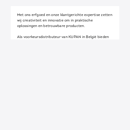
Met ons erfgoed en onze klantgerichte expertise zetten
wij creativiteit en innovatie om in praktische
oplossingen en betrouwbare producten.
Als voorkeursdistributeur van KUPAN in België bieden
wij kwaliteitsservice voor uw lokale projecten. Ons
partnerschap betekent een gedeelde toewijding aan
uitmuntendheid in elke locker die wordt gedraaid, elke
wand die wordt geïnstalleerd en elk laboratorium dat
wordt ingericht.
We zetten ons in om onze klanten de beste waarde te
bieden. We hebben voor de grootste bedrijven in de
sector gewerkt en onderweg geleerd wat werkt en wat
niet werkt. We gebruiken deze verworven wijsheid om
ons bedrijf naar het volgende niveau te tillen.