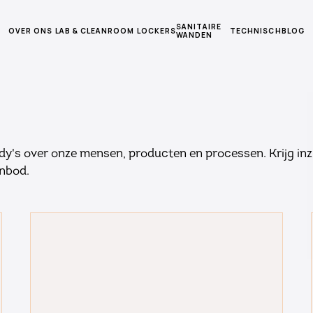
SANITAIRE
OVER ONS
LAB & CLEANROOM
LOCKERS
TECHNISCH
BLOG
WANDEN
dy's over onze mensen, producten en processen. Krijg inz
anbod.