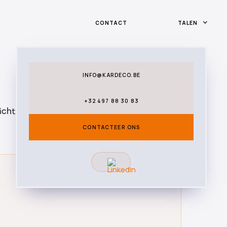
CONTACT
TALEN
INFO@KARDECO.BE
+32 497 88 30 83
icht in ons streven naar uitmuntendheid,
CONTACTEER ONS