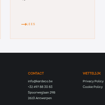
LEES
CONTACT
WETTELIJK
info@kardeco.be
Privacy Policy
+32 497 88 30 83
Cookie Policy
Spoorweglaan 29B
2610 Antwerpen