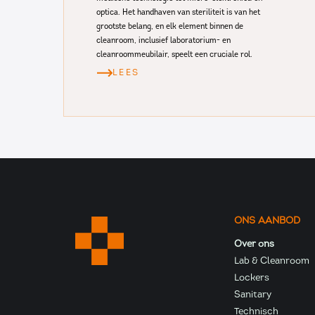
optica. Het handhaven van steriliteit is van het
grootste belang, en elk element binnen de
cleanroom, inclusief laboratorium- en
cleanroommeubilair, speelt een cruciale rol.
LEES
ONS AANBOD
Over ons
Lab & Cleanroom
Lockers
Sanitary
Technisch