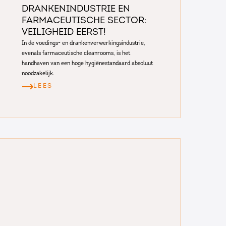
drankenindustrie en
farmaceutische sector:
Veiligheid eerst!
In de voedings- en drankenverwerkingsindustrie,
evenals farmaceutische cleanrooms, is het
handhaven van een hoge hygiënestandaard absoluut
noodzakelijk.
LEES