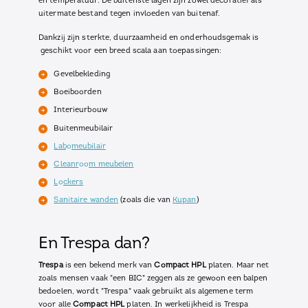
en temperatuur. De buitenste lagen zijn zowel decoratief als
uitermate bestand tegen invloeden van buitenaf.
Dankzij zijn sterkte, duurzaamheid en onderhoudsgemak is
geschikt voor een breed scala aan toepassingen:
Gevelbekleding
Boeiboorden
Interieurbouw
Buitenmeubilair
Labomeubilair
Cleanroom meubelen
Lockers
Sanitaire wanden
(zoals die van
Kupan
)
En Trespa dan?
Trespa
is een bekend merk van
Compact HPL
platen. Maar net
zoals mensen vaak "een BIC" zeggen als ze gewoon een balpen
bedoelen, wordt "Trespa" vaak gebruikt als algemene term
voor alle
Compact HPL
platen. In werkelijkheid is Trespa