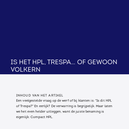
Is het HPL, Trespa… of gewoon
volkern
INHOUD VAN HET ARTIKEL
Een veelgestelde vraag op de werf of bij klanten is: "Is dit HPL
of Trespa?" En eerlijk? De verwarring is begrijpelijk. Maar laten
we het even helder uitleggen, want de juiste benaming is
eigenlijk: Compact HPL.