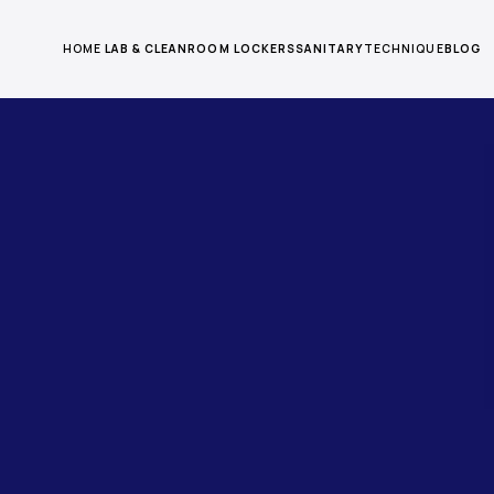
HOME
LAB & CLEANROOM
LOCKERS
SANITARY
TECHNIQUE
BLOG