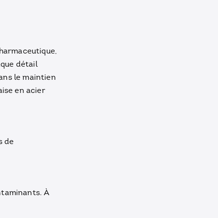
pharmaceutique,
aque détail
dans le maintien
ise en acier
s de
ntaminants. À