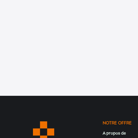
Entreprises (facultatif)
Message *
Nous traitons vos données personnelles conformément à notre po
Oui, je souhaite être ajouté à la lettre d'information de Kardeco
NOTRE OFFRE
A propos de