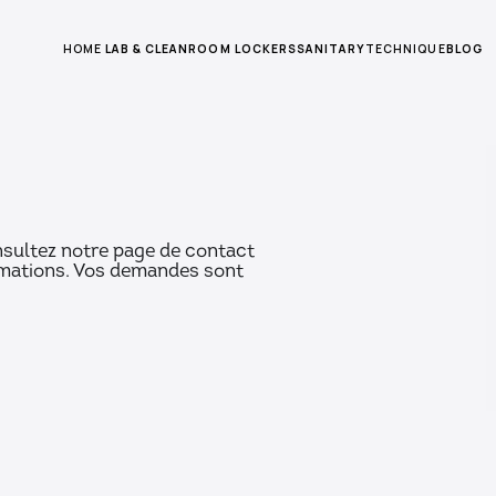
HOME
LAB & CLEANROOM
LOCKERS
SANITARY
TECHNIQUE
BLOG
nsultez notre page de contact
ormations. Vos demandes sont
Nom de famille *
Numéro de téléphone (facultatif)